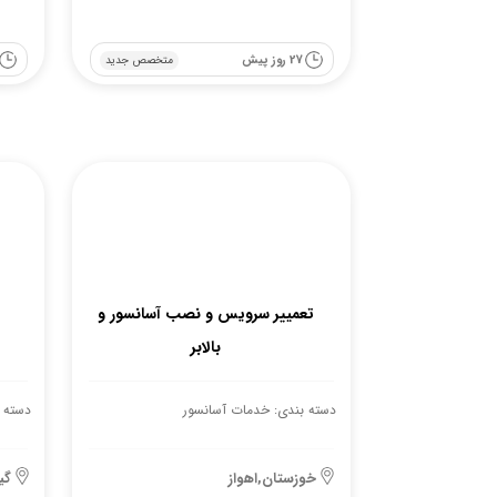
27 روز پیش
متخصص جدید
تعمییر سرویس و نصب آسانسور و
بالابر
دسته بندی: خدمات آسانسور
دسته 
خوزستان,اهواز
گی