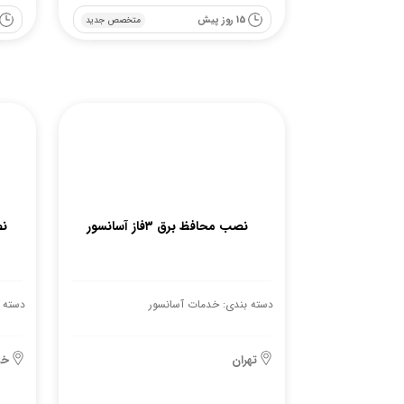
15 روز پیش
متخصص جدید
نصب محافظ برق ۳فاز آسانسور
نص
دسته بندی: خدمات آسانسور
دسته 
تهران
خو