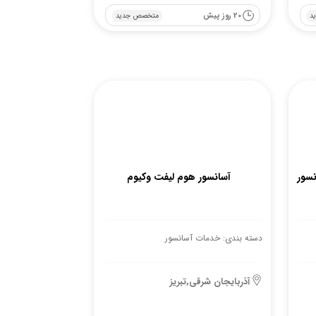
20 روز پیش
د
متخصص جدید
نسور
آسانسور هوم لیفت وکیوم
دسته بندی: خدمات آسانسور
آذربایجان شرقی,تبریز