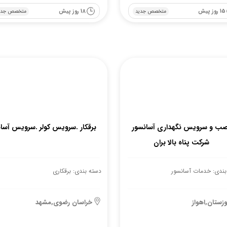
15 روز پیش
18 روز پیش
متخصص جدید
متخصص جدی
ب و سرویس نگهداری آسانسور
برقکار .سرویس کولر .سرویس آسا
شرکت پناه بالا بران
بندی: خدمات آسانسور
دسته بندی: برقکاری
زستان,اهواز
خراسان رضوی,مشهد