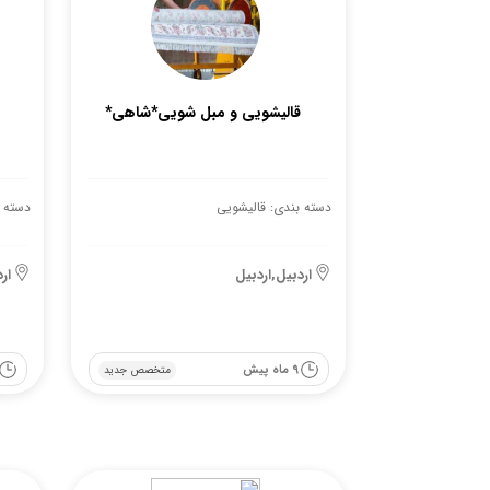
قالیشویی و مبل شویی*شاهی*
دسته بندی: قالیشویی
دسته 
اردبیل,اردبیل
ار
9 ماه پیش
متخصص جدید