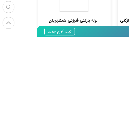
زکنی
لوله بازکنی فنرزنی همشهریان
دارامجوزضمانتی۲۴ساعته
ثبت آلارم جدید
دسته بندی: لوله بازکنی/ چاه
خراسان جنوبی,بیرجند
3 ماه پیش
د
متخصص جدید