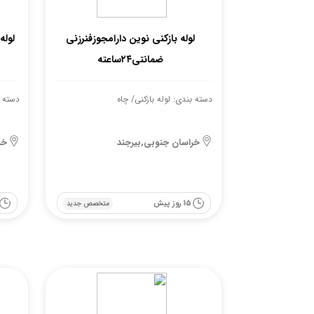
لوله بازکنی نوین دارامجوزفنرزنی
لوله بازکنی 
ضمانتی۲۴ساعته
دسته بندی: لوله بازکنی/ چاه
دسته ب
خراسان جنوبی,بیرجند
خر
15 روز پیش
متخصص جدید