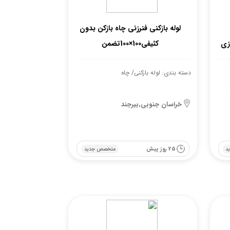
لوله بازکنی فنرزنی چاه بازکن بدون
کثیفی100×100تضمن
دسته بندی: لوله بازکنی/ چاه
خراسان جنوبی,بیرجند
25 روز پیش
د
متخصص جدید