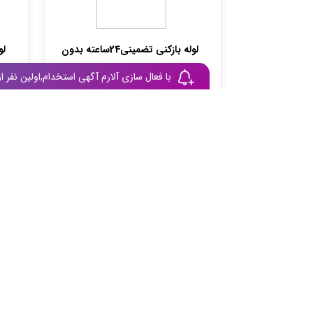
لوله بازکنی تضمینی24ساعته بدون
لو
خرابی و کثیف کاری
با فعال سازی آلارم آگهی استخدام,اولین نفر
دسته بندی: لوله بازکنی/ چاه
دسته ب
خراسان جنوبی,بیرجند
خر
1 ماه پیش
متخصص جدید