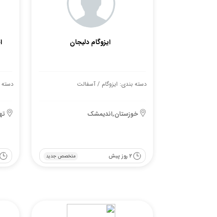
ایزوگام دلیجان
ا
دسته بندی: ایزوگام / آسفالت
دسته ب
خوزستان,اندیمشک
ته
2 روز پیش
متخصص جدید