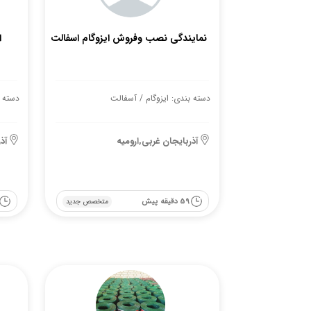
نمایندگی نصب وفروش ایزوگام اسفالت
ا
دسته بندی: ایزوگام / آسفالت
دسته ب
آذربایجان غربی,ارومیه
آذ
59 دقیقه پیش
متخصص جدید