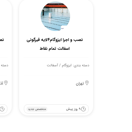
نصب و اجرا ایزوگام۴لایه قیرگونی
نص
اسفالت تمام نقاط
دسته بندی: ایزوگام / آسفالت
دسته ب
تهران
آذ
9 روز پیش
متخصص جدید