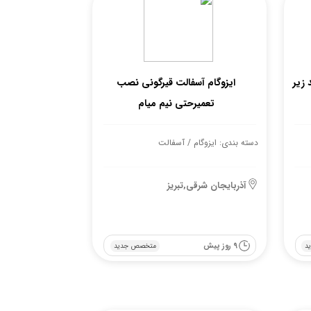
با ۳۶ درصد زیر
ایزوگام آسفالت قیرگونی نصب
تعمیرحتی نیم میام
دسته بندی: ایزوگام / آسفالت
آذربایجان شرقی,تبریز
9 روز پیش
د
متخصص جدید