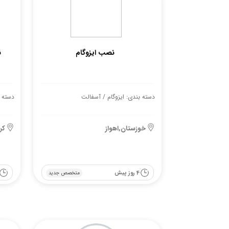
نصب ایزوگام
ن
دسته بندی: ایزوگام / آسفالت
دسته ب
خوزستان,اهواز
کر
4 روز پیش
متخصص جدید