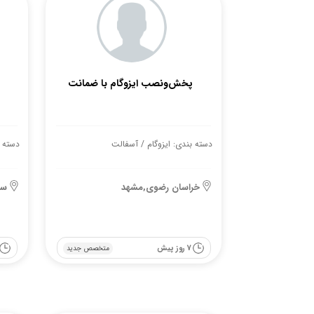
پخش‌و‌نصب ایزوگام با ضمانت
دسته بندی: ایزوگام / آسفالت
دسته ب
خراسان رضوی,مشهد
سم
7 روز پیش
متخصص جدید