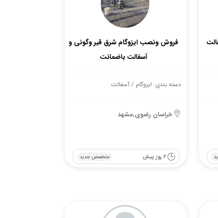
فالت
فروش ونصب ایزوگام شرق قیر وگونی و
آسفالت باضمانت
دسته بندی: ایزوگام / آسفالت
خراسان رضوی,مشهد
2 روز پیش
د
متخصص جدید