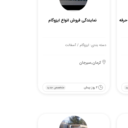
 حرفه
نمایندگی فروش انواع ایزوگام
دسته بندی: ایزوگام / آسفالت
کرمان,سیرجان
2 روز پیش
د
متخصص جدید