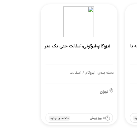
 با
ایزوگام،قیرگونی،آسفالت حتی یک متر
دسته بندی: ایزوگام / آسفالت
تهران
11 روز پیش
د
متخصص جدید