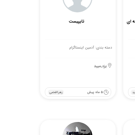
ه ای
تایپیست
دسته بندی: آدمین اینستاگرام
یزد,میبد
5 ماه پیش
د
زهراافخمی