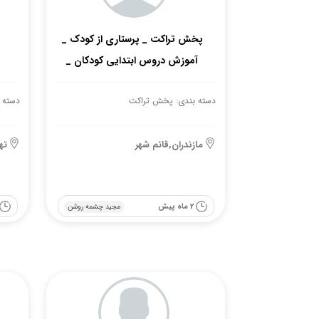
پخش تراکت _ پرستاری از کودک _
آموزش دروس ابتدایی کودکان _
آموزش شطرنج کودکان
دسته بندی: پخش تراکت
دسته 
مازندران,قائم شهر
ته
2 ماه پیش
مجید چشمه روشن