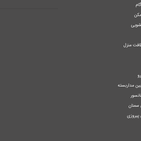
ام
مکن
سشویی
فت منزل
و
ن مداربسته
نسور
ی سمنان
 پیروزی