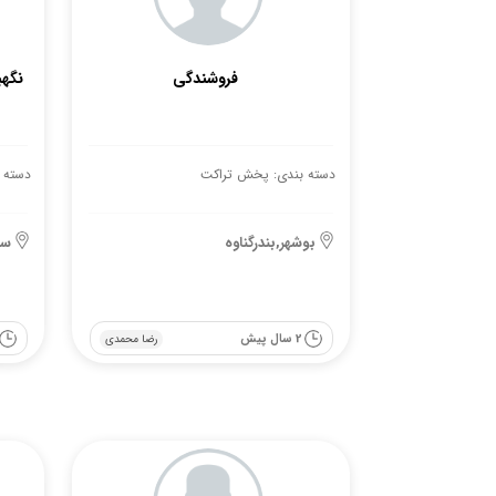
فروشندگی
نگهب
دسته بندی: پخش تراکت
دسته 
بوشهر,بندرگناوه
سم
2 سال پیش
رضا محمدی