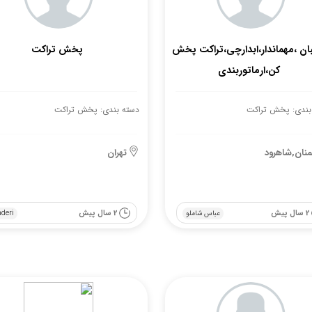
ان ،مهماندار،ابدارچی،تراکت پخش
پخش تراکت
کن،ارماتوربندی
بندی: پخش تراکت
دسته بندی: پخش تراکت
نان,شاهرود
تهران
2 سال پیش
2 سال پیش
عباس شاملو
aderi