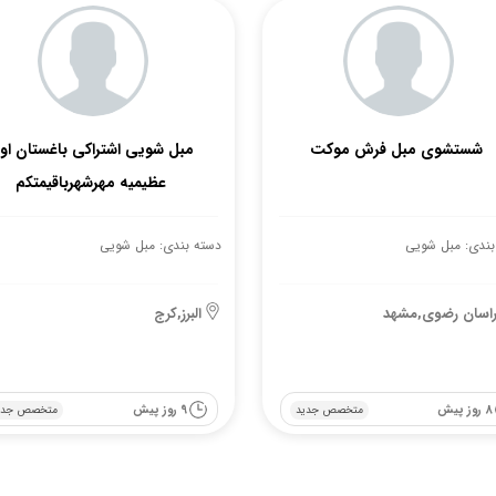
شستشوی مبل فرش موکت
مبل شویی اشتراکی باغستان او
عظیمیه مهرشهرباقیمتکم
بندی: مبل شویی
دسته بندی: مبل شویی
اسان رضوی,مشهد
البرز,کرج
8 روز پیش
9 روز پیش
متخصص جدید
متخصص جدی