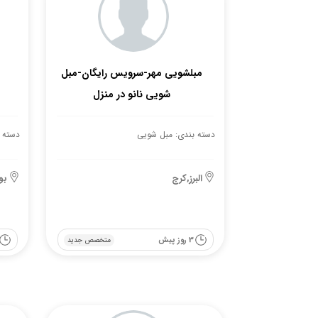
مبلشویی مهر-سرویس رایگان-مبل
شویی نانو در منزل
دسته بندی: مبل شویی
دسته 
البرز,کرج
بو
3 روز پیش
متخصص جدید