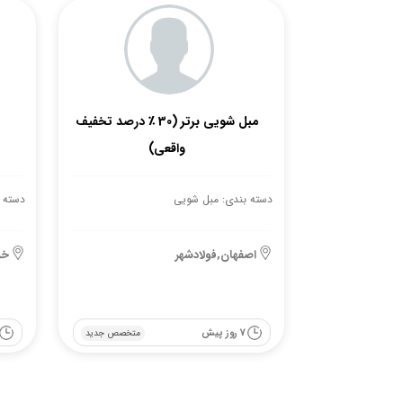
مبل شویی برتر (30 ٪ درصد تخفیف
واقعی)
دسته بندی: مبل شویی
دسته 
اصفهان,فولادشهر
خر
7 روز پیش
متخصص جدید