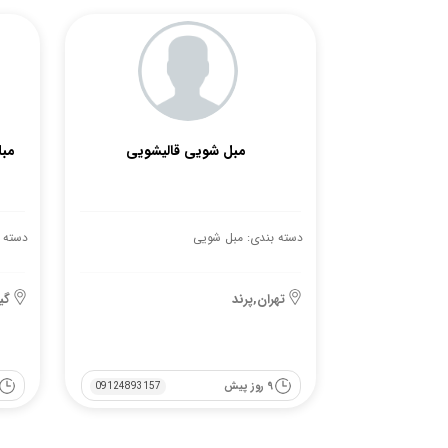
مبل شویی قالیشویی
مبل
دسته بندی: مبل شویی
دسته 
تهران,پرند
گی
9 روز پیش
09124893157