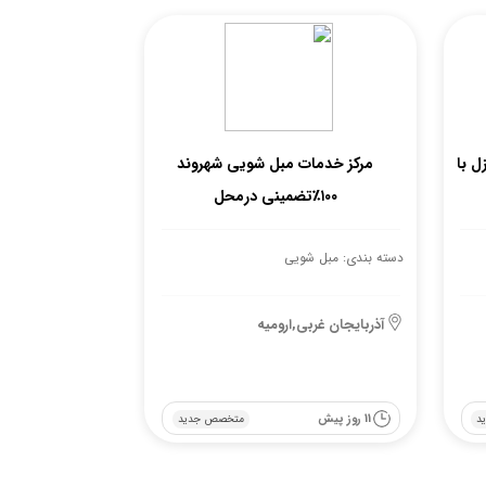
 با
مرکز خدمات مبل شویی شهروند
۱۰۰٪تضمینی درمحل
دسته بندی: مبل شویی
آذربایجان غربی,ارومیه
11 روز پیش
د
متخصص جدید