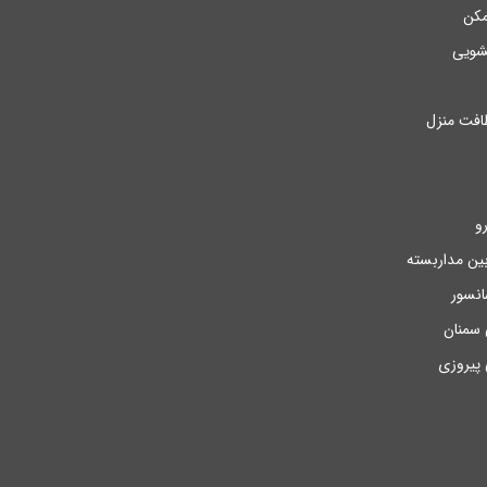
مکن
سشویی
فت منزل
و
ن مداربسته
نسور
ی سمنان
 پیروزی