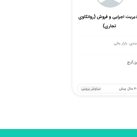
یریت اجرایی و فروش (روانکاوی
تجاری)
ندی: بازار مالی
برز,کرج
4 سال پیش
سیاوش پروینی